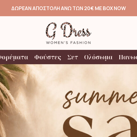
ΔΩΡΕΑΝ ΑΠΟΣΤΟΛΗ ΑΝΩ ΤΩΝ 20€ ΜΕ BOX NOW
Φορέματα
Φούστες
Σετ
Ολόσωμα
Πανω