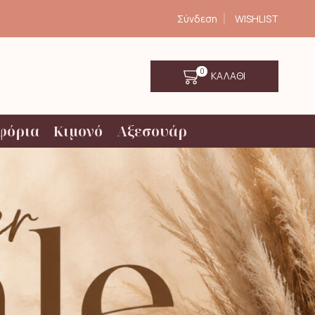
Σύνδεση
WISHLIST
0
ΚΑΛΑΘΙ
φόρια
Κιμονό
Αξεσουάρ