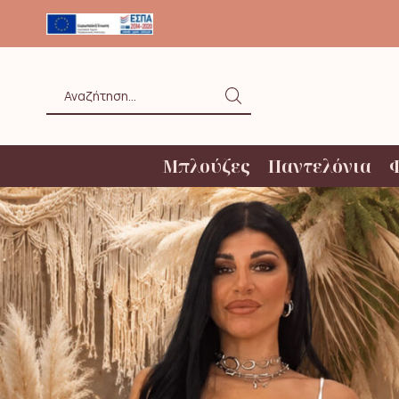
ΟΛΗ ΑΝΩ ΤΩΝ 20€ ΜΕ BOX NOW
Search
input
Μπλούζες
Παντελόνια