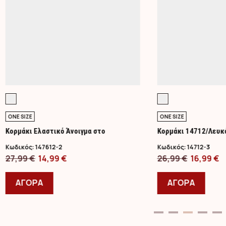
ONE SIZE
ONE SIZE
Κορμάκι Ελαστικό Άνοιγμα στο
Κορμάκι 14712/Λευκ
Στήθος/Lime
Κωδικός:
147612-2
Κωδικός:
14712-3
Original
Η
Original
Η
27,99
€
14,99
€
26,99
€
16,99
€
price
Αυτό
τρέχουσα
price
Αυτό
τ
was:
το
τιμή
was:
το
τ
ΑΓΟΡΑ
ΑΓΟΡΑ
27,99 €.
προϊόν
είναι:
26,99 €.
προϊ
ε
έχει
14,99 €.
έχει
1
πολλαπλές
πολλ