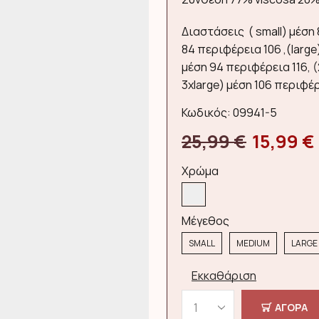
Διαστάσεις ( small) μέση
84 περιφέρεια 106 ,(large
μέση 94 περιφέρεια 116, (
3xlarge) μέση 106 περιφέρ
Κωδικός:
09941-5
Original
25,99
€
15,99
€
price
Χρώμα
was:
Μέγεθος
25,99 €.
SMALL
MEDIUM
LARGE
Εκκαθάριση
ΑΓΟΡΑ
Βερμούδα