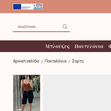
ΟΛΗ ΑΝΩ ΤΩΝ 20€ ΜΕ BOX NOW
Search
input
Μπλούζες
Παντελόνια
Αρχική σελίδα
Παντελόνια
Σορτς
/
/