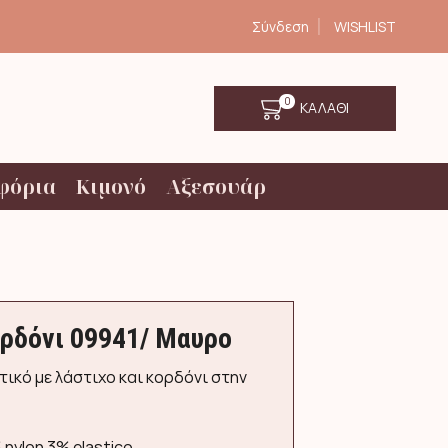
Σύνδεση
WISHLIST
0
ΚΑΛΑΘΙ
φόρια
Κιμονό
Αξεσουάρ
ρδόνι 09941/ Μαυρο
ικό με λάστιχο και κορδόνι στην
nylon 3% elastico