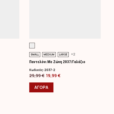
+2
SMALL
MEDIUM
LARGE
O
Παντελόνι Με Ζώνη 2037/Γαλάζιο
Π
Κωδικός:
2037-2
Κ
Original
Η
29,99
€
19,99
€
2
price
Αυτό
τρέχουσα
ΑΓΟΡΑ
was:
το
τιμή
29,99 €.
προϊόν
είναι:
έχει
19,99 €.
πολλαπλές
παραλλαγές.