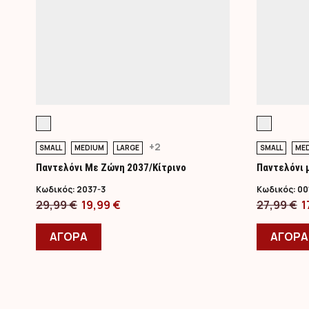
+2
SMALL
MEDIUM
LARGE
SMALL
ME
Παντελόνι Με Ζώνη 2037/Κίτρινο
Παντελόνι 
Κωδικός:
2037-3
Κωδικός:
00
Original
Η
O
29,99
€
19,99
€
27,99
€
1
price
Αυτό
τρέχουσα
p
ΑΓΟΡΑ
ΑΓΟΡΑ
was:
το
τιμή
w
29,99 €.
προϊόν
είναι:
2
έχει
19,99 €.
πολλαπλές
παραλλαγές.