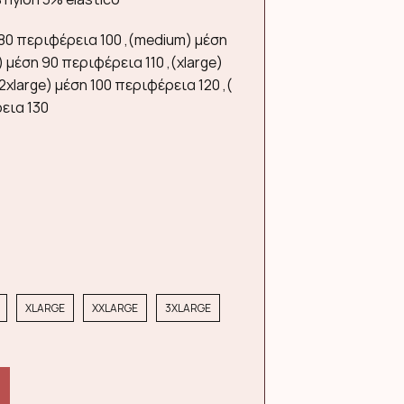
 80 περιφέρεια 100 ,(medium) μέση
) μέση 90 περιφέρεια 110 ,(xlarge)
2xlarge) μέση 100 περιφέρεια 120 ,(
εια 130
Η
τρέχουσα
τιμή
είναι:
XLARGE
XXLARGE
3XLARGE
15,99 €.