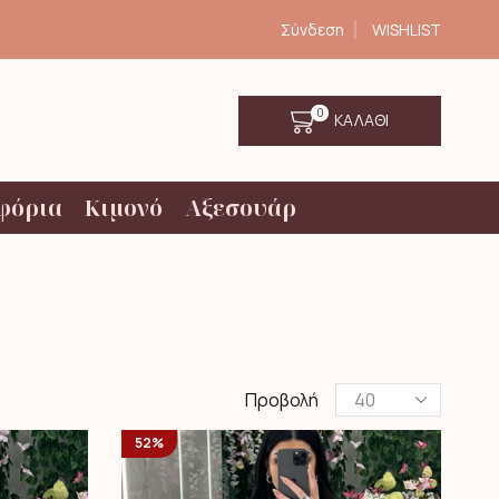
Σύνδεση
WISHLIST
0
ΚΑΛΑΘΙ
φόρια
Κιμονό
Αξεσουάρ
Products
Προβολή
per
page
52%