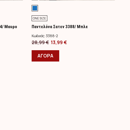
ONE SIZE
34/ Μαυρο
Παντελόνα Σατεν 3388/ Μπλε
Κωδικός:
3388-2
Original
Η
28,99
€
13,99
€
price
Αυτό
τρέχουσα
ΑΓΟΡΑ
was:
το
τιμή
28,99 €.
προϊόν
είναι:
έχει
13,99 €.
πολλαπλές
παραλλαγές.
Οι
επιλογές
μπορούν
να
επιλεγούν
στη