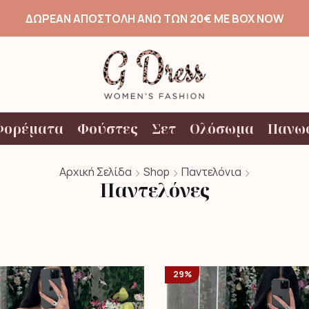
ΔΩΡΕΑΝ ΑΠΟΣΤΟΛΗ ΑΝΩ ΤΩΝ 20€ ΜΕ BOX NOW
Φορέματα
Φούστες
Σετ
Ολόσωμα
Πανω
Αρχική Σελίδα
Shop
Παντελόνια
Παντελόνες
29%