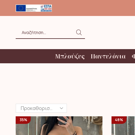
ΟΛΗ ΑΝΩ ΤΩΝ 20€ ΜΕ BOX NOW
Search
input
Μπλούζες
Παντελόνια
35%
48%