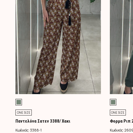
σελίδα
του
προϊόντος
ONE SIZE
ONE SIZE
Παντελόνα Σατεν 3388/ Χακι
Φορμα Ριπ 
Κωδικός:
3388-1
Κωδικός:
2609