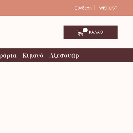
Σύνδεση
WISHLIST
0
ΚΑΛΑΘΙ
φόρια
Κιμονό
Αξεσουάρ