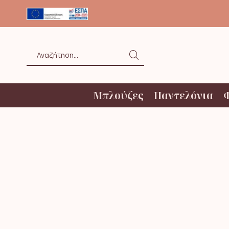
ΟΛΗ ΑΝΩ ΤΩΝ 20€ ΜΕ BOX NOW
Search
input
Μπλούζες
Παντελόνια