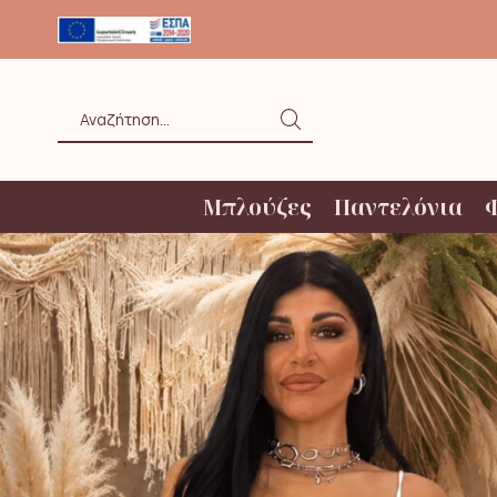
ΟΛΗ ΑΝΩ ΤΩΝ 20€ ΜΕ BOX NOW
Search
input
Μπλούζες
Παντελόνια