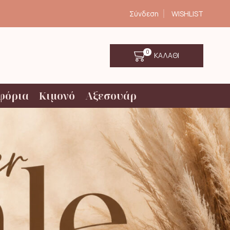
Σύνδεση
WISHLIST
0
ΚΑΛΑΘΙ
φόρια
Κιμονό
Αξεσουάρ