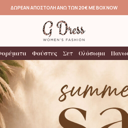
ΔΩΡΕΑΝ ΑΠΟΣΤΟΛΗ ΑΝΩ ΤΩΝ 20€ ΜΕ BOX NOW
Φορέματα
Φούστες
Σετ
Ολόσωμα
Πανω