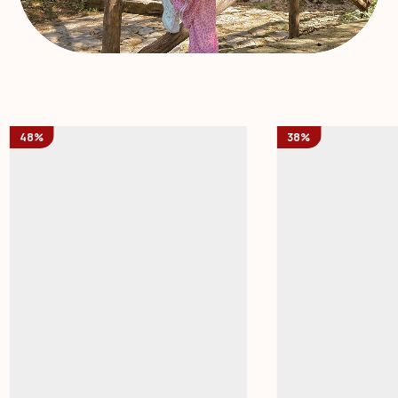
48%
38%