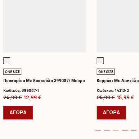
ONE SIZE
ONE SIZE
Πουκαμίσα Με Κουκούλα 399087/ Μαυρο
Κορμάκι Με Δαντέλ
Κωδικός:
399087-1
Κωδικός:
14313-2
Original
Η
Original
Η
24,99
€
12,99
€
25,99
€
15,99
€
price
Αυτό
τρέχουσα
price
Αυτό
τ
was:
το
τιμή
was:
το
τ
ΑΓΟΡΑ
ΑΓΟΡΑ
24,99 €.
προϊόν
είναι:
25,99 €.
προϊ
εί
έχει
12,99 €.
έχει
15
πολλαπλές
πολλ