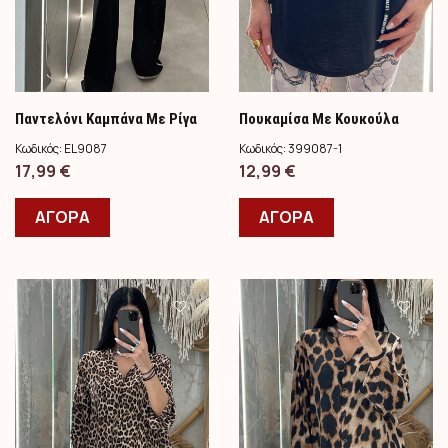
Παντελόνι Καμπάνα Με Ρίγα
Πουκαμίσα Με Κουκούλα
EL9087/Μαυρο
399087/ Μαυρο
Κωδικός:
EL9087
Κωδικός:
399087-1
17,99
€
12,99
€
ΑΓΟΡΑ
ΑΓΟΡΑ