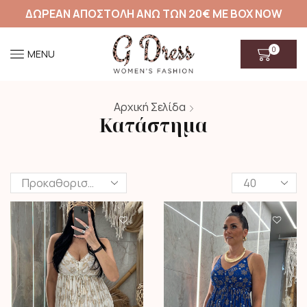
ΔΩΡΕΑΝ ΑΠΟΣΤΟΛΗ ΑΝΩ ΤΩΝ 20€ ΜΕ BOX NOW
0
MENU
Αρχική Σελίδα
Κατάστημα
Products
per
page