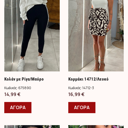
Κολάν με Ρίγα/Μαύρο
Κορμάκι 14712/Λευκό
Κωδικός:
675890
Κωδικός:
14712-3
14,99
€
16,99
€
ΑΓΟΡΑ
ΑΓΟΡΑ