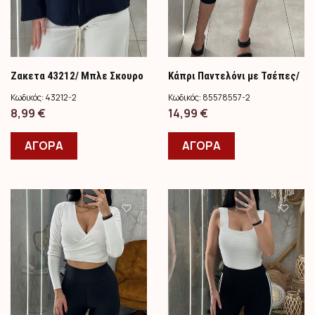
Ζακετα 43212/ Μπλε Σκουρο
Κάπρι Παντελόνι με Τσέπες/
Μπλε Σκούρο
Κωδικός:
43212-2
Κωδικός:
85578557-2
8,99
€
14,99
€
ΑΓΟΡΑ
ΑΓΟΡΑ