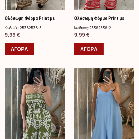
Ολόσωμη Φόρμα Print με
Ολόσωμη Φόρμα Print με
Σφηκοφωλιά/Κάμελ
Σφηκοφωλιά/Κόκκινο
Κωδικός:
25362536-5
Κωδικός:
25362536-2
9,99
€
9,99
€
ΑΓΟΡΑ
ΑΓΟΡΑ