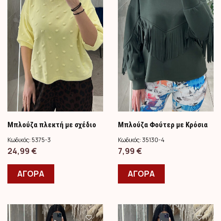
Μπλούζα πλεκτή με σχέδιο
Μπλούζα Φούτερ με Κρόσια
5375/Κίτρινο
35130/ Χακι
Κωδικός:
5375-3
Κωδικός:
35130-4
24,99
€
7,99
€
ΑΓΟΡΑ
ΑΓΟΡΑ