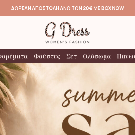
ΔΩΡΕΑΝ ΑΠΟΣΤΟΛΗ ΑΝΩ ΤΩΝ 20€ ΜΕ BOX NOW
Φορέματα
Φούστες
Σετ
Ολόσωμα
Πανω