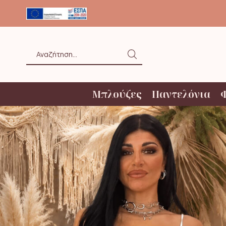
ΟΛΗ ΑΝΩ ΤΩΝ 20€ ΜΕ BOX NOW
Search
input
Μπλούζες
Παντελόνια