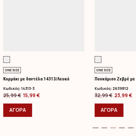
ONE SIZE
ONE SIZE
Κορμάκι με δαντέλα 14313/Λευκό
Πουκάμισο Ζεβρέ με
Κωδικός:
14313-3
Κωδικός:
2639812
Original
Η
Original
Η
25,99
€
15,99
€
32,99
€
23,99
€
price
Αυτό
τρέχουσα
price
Αυτό
τ
was:
το
τιμή
was:
το
τ
ΑΓΟΡΑ
ΑΓΟΡΑ
25,99 €.
προϊόν
είναι:
32,99 €.
προϊ
ε
έχει
15,99 €.
έχει
2
πολλαπλές
πολλ