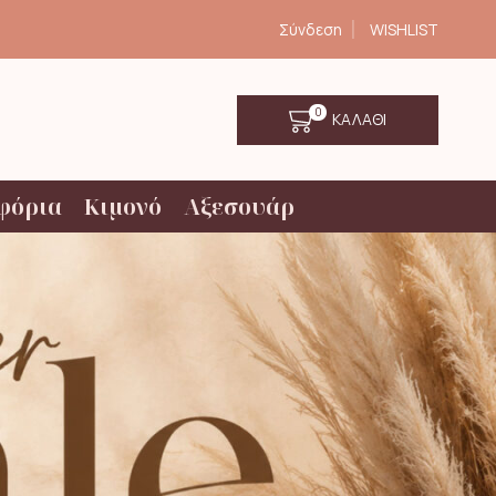
Σύνδεση
WISHLIST
0
ΚΑΛΑΘΙ
φόρια
Κιμονό
Αξεσουάρ