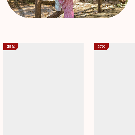
38%
27%