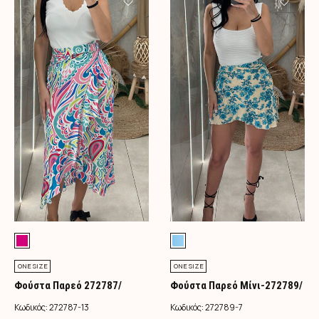
ONE SIZE
ONE SIZE
Φούστα Παρεό 272787/
Φούστα Παρεό Μίνι-272789/
Φούξια
Τιρκουάζ
Κωδικός:
272787-13
Κωδικός:
272789-7