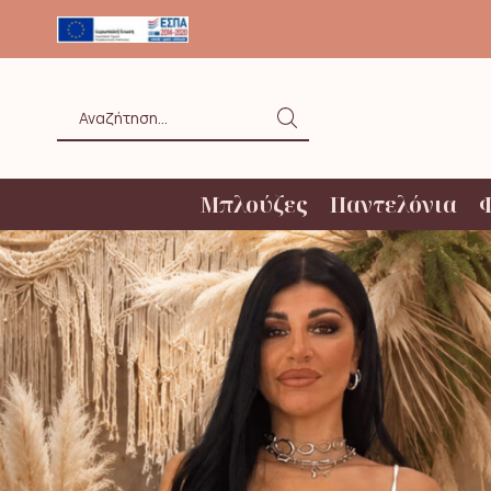
ΟΛΗ ΑΝΩ ΤΩΝ 20€ ΜΕ BOX NOW
Search
input
Μπλούζες
Παντελόνια