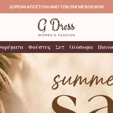
ΔΩΡΕΑΝ ΑΠΟΣΤΟΛΗ ΑΝΩ ΤΩΝ 20€ ΜΕ BOX NOW
Φορέματα
Φούστες
Σετ
Ολόσωμα
Πανω