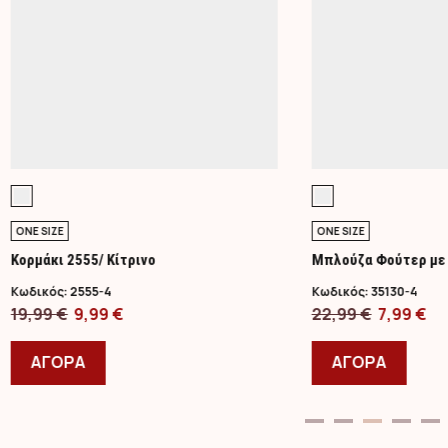
ONE SIZE
ONE SIZE
Κορμάκι 2555/ Κίτρινο
Μπλούζα Φούτερ με 
Κωδικός:
2555-4
Κωδικός:
35130-4
Original
Η
Original
Η
19,99
€
9,99
€
22,99
€
7,99
€
price
Αυτό
τρέχουσα
price
Αυτό
τρ
was:
το
τιμή
was:
το
τι
ΑΓΟΡΑ
ΑΓΟΡΑ
19,99 €.
προϊόν
είναι:
22,99 €.
προϊ
είν
έχει
9,99 €.
έχει
7,9
πολλαπλές
πολλ