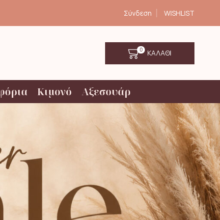
Σύνδεση
WISHLIST
0
ΚΑΛΑΘΙ
φόρια
Κιμονό
Αξεσουάρ