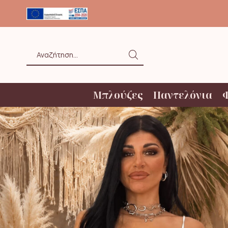
ΟΛΗ ΑΝΩ ΤΩΝ 20€ ΜΕ BOX NOW
Search
input
Μπλούζες
Παντελόνια