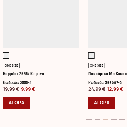
ONE SIZE
ONE SIZE
Κορμάκι 2555/ Κίτρινο
Πουκάμισο Με Κουκο
Κωδικός:
2555-4
Κωδικός:
399087-2
Original
Η
Original
Η
19,99
€
9,99
€
24,99
€
12,99
€
price
Αυτό
τρέχουσα
price
Αυτό
τ
was:
το
τιμή
was:
το
τ
ΑΓΟΡΑ
ΑΓΟΡΑ
19,99 €.
προϊόν
είναι:
24,99 €.
προϊ
ε
έχει
9,99 €.
έχει
1
πολλαπλές
πολλ