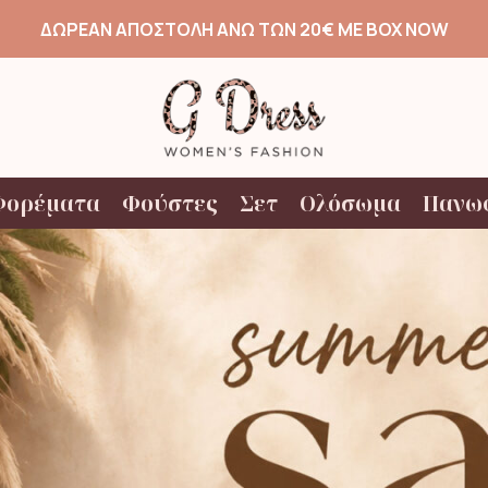
ΔΩΡΕΑΝ ΑΠΟΣΤΟΛΗ ΑΝΩ ΤΩΝ 20€ ΜΕ BOX NOW
Φορέματα
Φούστες
Σετ
Ολόσωμα
Πανω