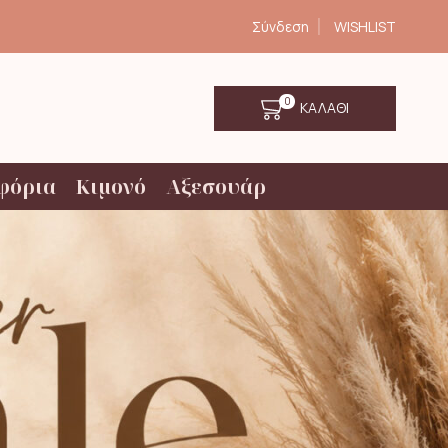
Σύνδεση
WISHLIST
0
ΚΑΛΑΘΙ
φόρια
Κιμονό
Αξεσουάρ