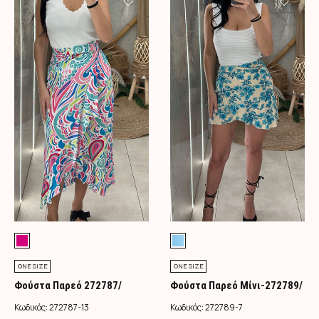
ONE SIZE
ONE SIZE
Φούστα Παρεό 272787/
Φούστα Παρεό Μίνι-272789/
Φούξια
Τιρκουάζ
Κωδικός:
272787-13
Κωδικός:
272789-7