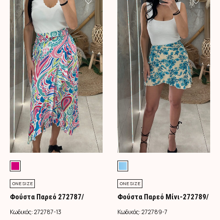
ONE SIZE
ONE SIZE
Φούστα Παρεό 272787/
Φούστα Παρεό Μίνι-272789/
Φούξια
Τιρκουάζ
Κωδικός:
272787-13
Κωδικός:
272789-7