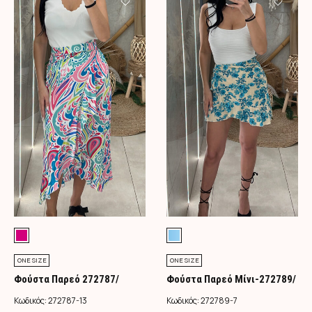
ONE SIZE
ONE SIZE
Φούστα Παρεό 272787/
Φούστα Παρεό Μίνι-272789/
Φούξια
Τιρκουάζ
Κωδικός:
272787-13
Κωδικός:
272789-7