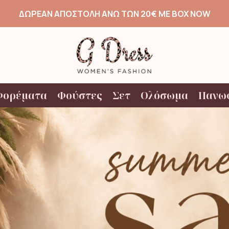
ΔΩΡΕΑΝ ΑΠΟΣΤΟΛΗ ΑΝΩ ΤΩΝ 20€ ΜΕ BOX NOW
Φορέματα
Φούστες
Σετ
Ολόσωμα
Πανω