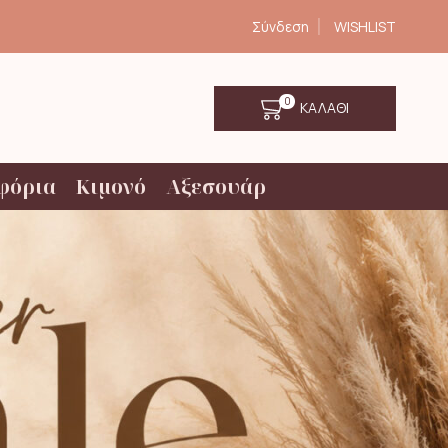
Σύνδεση
WISHLIST
0
ΚΑΛΑΘΙ
φόρια
Κιμονό
Αξεσουάρ