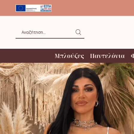
ΟΛΗ ΑΝΩ ΤΩΝ 20€ ΜΕ BOX NOW
Search
input
Μπλούζες
Παντελόνια