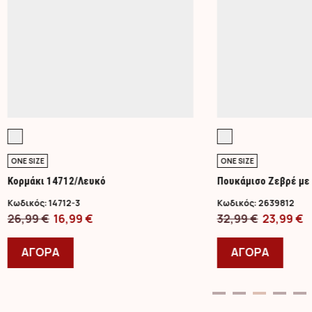
ONE SIZE
ONE SIZE
Κορμάκι 14712/Λευκό
Πουκάμισο Ζεβρέ με
Κωδικός:
14712-3
Κωδικός:
2639812
Original
Η
Original
Η
26,99
€
16,99
€
32,99
€
23,99
€
price
Αυτό
τρέχουσα
price
Αυτό
τ
was:
το
τιμή
was:
το
τ
ΑΓΟΡΑ
ΑΓΟΡΑ
26,99 €.
προϊόν
είναι:
32,99 €.
προϊ
ε
έχει
16,99 €.
έχει
2
πολλαπλές
πολλ