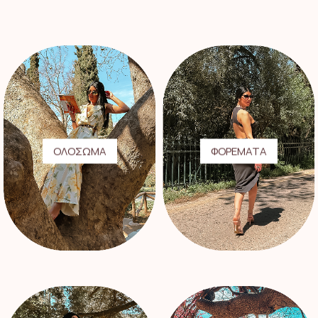
Οι
Οι
επιλογές
επιλογές
μπορούν
μπορούν
να
να
επιλεγούν
επιλεγούν
στη
στη
σελίδα
σελίδα
του
του
προϊόντος
προϊόντος
ΟΛΟΣΩΜΑ
ΦΟΡΕΜΑΤΑ