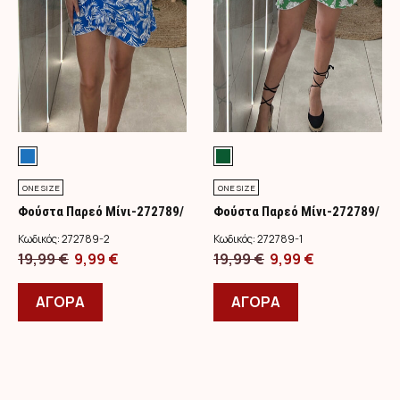
σελίδα
σελίδα
του
του
προϊόντος
προϊόντος
ONE SIZE
ONE SIZE
Φούστα Παρεό Μίνι-272789/
Φούστα Παρεό Μίνι-272789/
Μπλε
Πράσινο
Κωδικός:
272789-2
Κωδικός:
272789-1
Original
Η
Original
Η
19,99
€
9,99
€
19,99
€
9,99
€
price
Αυτό
τρέχουσα
price
Αυτό
τρέχουσα
was:
το
τιμή
was:
το
τιμή
ΑΓΟΡΑ
ΑΓΟΡΑ
19,99 €.
προϊόν
είναι:
19,99 €.
προϊόν
είναι:
έχει
9,99 €.
έχει
9,99 €.
πολλαπλές
πολλαπλές
παραλλαγές.
παραλλαγές.