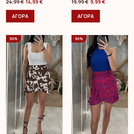
Original
Η
Original
Η
24,99
€
14,99
€
19,99
€
9,99
€
price
Αυτό
τρέχουσα
price
Αυτό
τρέχουσα
was:
το
τιμή
was:
το
τιμή
ΑΓΟΡΑ
ΑΓΟΡΑ
24,99 €.
προϊόν
είναι:
19,99 €.
προϊόν
είναι:
έχει
14,99 €.
έχει
9,99 €.
πολλαπλές
πολλαπλές
50%
50%
παραλλαγές.
παραλλαγές.
Οι
Οι
επιλογές
επιλογές
μπορούν
μπορούν
να
να
επιλεγούν
επιλεγούν
στη
στη
σελίδα
σελίδα
του
του
προϊόντος
προϊόντος