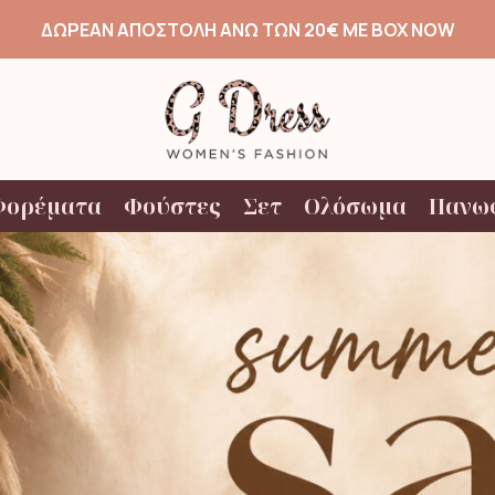
ΔΩΡΕΑΝ ΑΠΟΣΤΟΛΗ ΑΝΩ ΤΩΝ 20€ ΜΕ BOX NOW
Φορέματα
Φούστες
Σετ
Ολόσωμα
Πανω