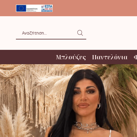
ΟΛΗ ΑΝΩ ΤΩΝ 20€ ΜΕ BOX NOW
Search
input
Μπλούζες
Παντελόνια