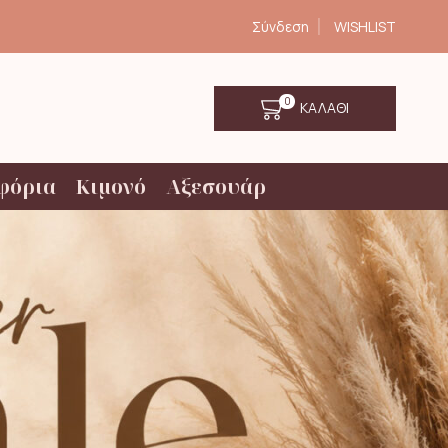
Σύνδεση
WISHLIST
0
ΚΑΛΑΘΙ
φόρια
Κιμονό
Αξεσουάρ