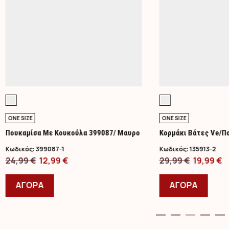
ONE SIZE
ONE SIZE
Πουκαμίσα Με Κουκούλα 399087/ Μαυρο
Κορμάκι Βάτες Ve/Π
Κωδικός:
399087-1
Κωδικός:
135913-2
Original
Η
Original
Η
24,99
€
12,99
€
29,99
€
19,99
€
price
Αυτό
τρέχουσα
price
Αυτό
τ
was:
το
τιμή
was:
το
τ
ΑΓΟΡΑ
ΑΓΟΡΑ
24,99 €.
προϊόν
είναι:
29,99 €.
προϊ
ε
έχει
12,99 €.
έχει
1
πολλαπλές
πολλ