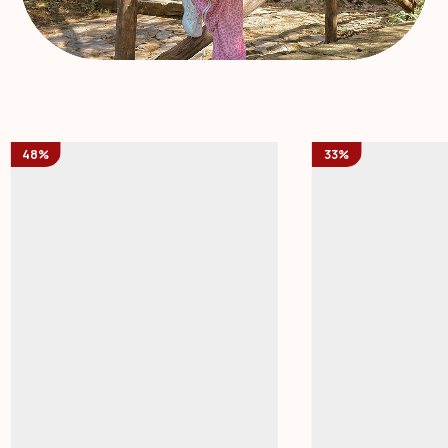
48%
33%