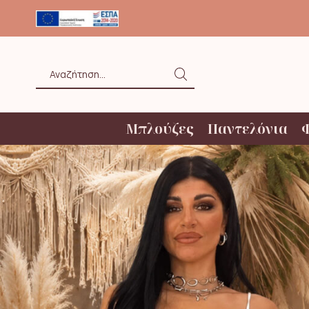
ΟΛΗ ΑΝΩ ΤΩΝ 20€ ΜΕ BOX NOW
Search
input
Μπλούζες
Παντελόνια