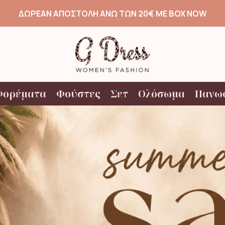
ΔΩΡΕΑΝ ΑΠΟΣΤΟΛΗ ΑΝΩ ΤΩΝ 20€ ΜΕ BOX NOW
Φορέματα
Φούστες
Σετ
Ολόσωμα
Πανω