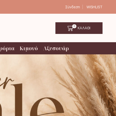
Σύνδεση
WISHLIST
0
ΚΑΛΑΘΙ
φόρια
Κιμονό
Αξεσουάρ