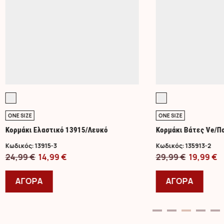
ONE SIZE
ONE SIZE
Κορμάκι Ελαστικό 13915/Λευκό
Κορμάκι Βάτες Ve/Π
Κωδικός:
13915-3
Κωδικός:
135913-2
Original
Η
Original
Η
24,99
€
14,99
€
29,99
€
19,99
€
price
Αυτό
τρέχουσα
price
Αυτό
τ
was:
το
τιμή
was:
το
τ
ΑΓΟΡΑ
ΑΓΟΡΑ
24,99 €.
προϊόν
είναι:
29,99 €.
προϊ
ε
έχει
14,99 €.
έχει
1
πολλαπλές
πολλ