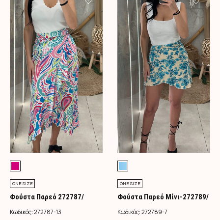
ONE SIZE
ONE SIZE
Φούστα Παρεό 272787/
Φούστα Παρεό Μίνι-272789/
Φούξια
Τιρκουάζ
Κωδικός:
272787-13
Κωδικός:
272789-7