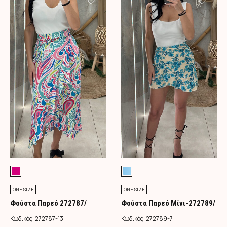
ONE SIZE
ONE SIZE
Φούστα Παρεό 272787/
Φούστα Παρεό Μίνι-272789/
Φούξια
Τιρκουάζ
Κωδικός:
272787-13
Κωδικός:
272789-7