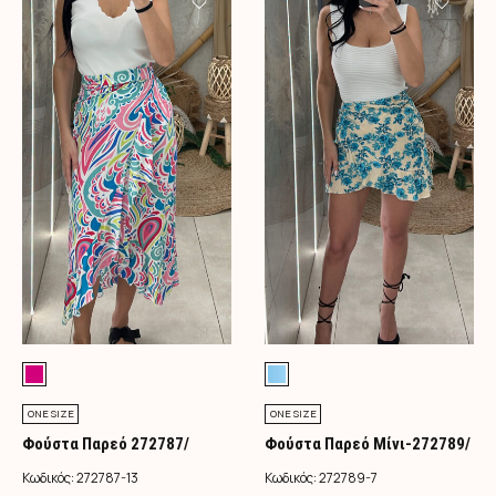
ONE SIZE
ONE SIZE
Φούστα Παρεό 272787/
Φούστα Παρεό Μίνι-272789/
Φούξια
Τιρκουάζ
Κωδικός:
272787-13
Κωδικός:
272789-7