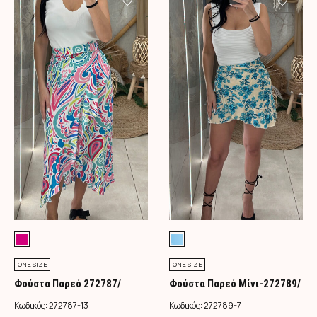
ONE SIZE
ONE SIZE
Φούστα Παρεό 272787/
Φούστα Παρεό Μίνι-272789/
Φούξια
Τιρκουάζ
Κωδικός:
272787-13
Κωδικός:
272789-7