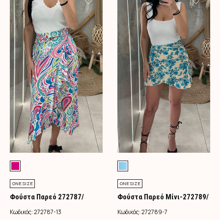
ONE SIZE
ONE SIZE
Φούστα Παρεό 272787/
Φούστα Παρεό Μίνι-272789/
Φούξια
Τιρκουάζ
Κωδικός:
272787-13
Κωδικός:
272789-7