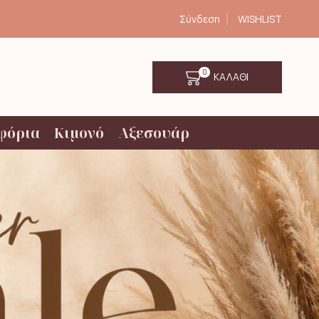
Σύνδεση
WISHLIST
0
ΚΑΛΑΘΙ
φόρια
Κιμονό
Αξεσουάρ