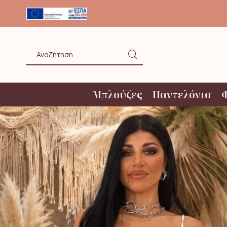
ΟΛΗ ΑΝΩ ΤΩΝ 20€ ΜΕ BOX NOW
Search
input
Μπλούζες
Παντελόνια