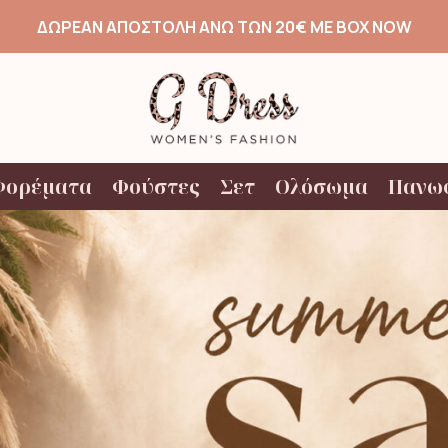
ΔΩΡΕΑΝ ΑΠΟΣΤΟΛΗ ΑΝΩ ΤΩΝ 20€ ΜΕ BOX NOW
Φορέματα
Φούστες
Σετ
Ολόσωμα
Πανω