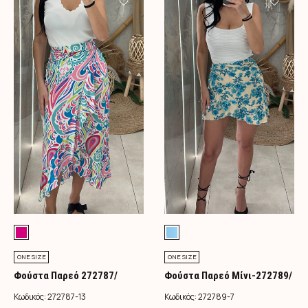
ONE SIZE
ONE SIZE
Φούστα Παρεό 272787/
Φούστα Παρεό Μίνι-272789/
Φούξια
Τιρκουάζ
Κωδικός:
272787-13
Κωδικός:
272789-7