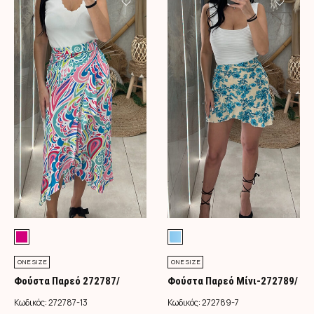
ONE SIZE
ONE SIZE
Φούστα Παρεό 272787/
Φούστα Παρεό Μίνι-272789/
Φούξια
Τιρκουάζ
Κωδικός:
272787-13
Κωδικός:
272789-7