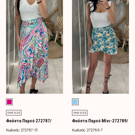
ONE SIZE
ONE SIZE
Φούστα Παρεό 272787/
Φούστα Παρεό Μίνι-272789/
Φούξια
Τιρκουάζ
Κωδικός:
272787-13
Κωδικός:
272789-7