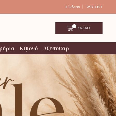
Σύνδεση
WISHLIST
0
ΚΑΛΑΘΙ
φόρια
Κιμονό
Αξεσουάρ