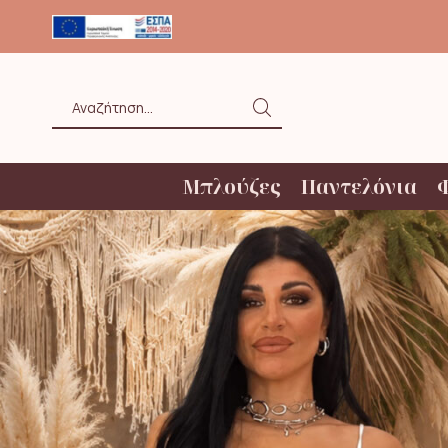
ΟΛΗ ΑΝΩ ΤΩΝ 20€ ΜΕ BOX NOW
Search
input
Μπλούζες
Παντελόνια