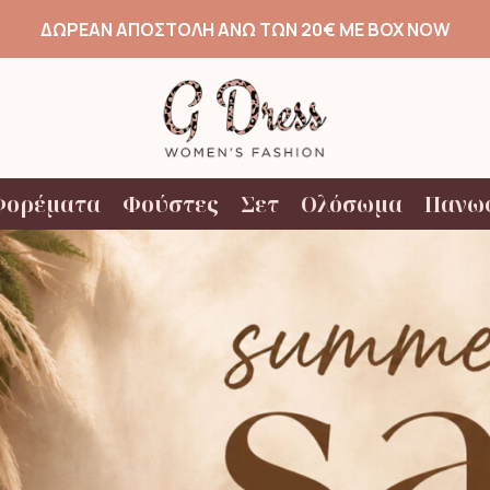
ΔΩΡΕΑΝ ΑΠΟΣΤΟΛΗ ΑΝΩ ΤΩΝ 20€ ΜΕ BOX NOW
Φορέματα
Φούστες
Σετ
Ολόσωμα
Πανω