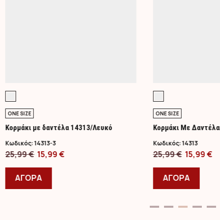
ONE SIZE
ONE SIZE
Κορμάκι με δαντέλα 14313/Λευκό
Κορμάκι Με Δαντέλα
Κωδικός:
14313-3
Κωδικός:
14313
Original
Η
Original
Η
25,99
€
15,99
€
25,99
€
15,99
€
price
Αυτό
τρέχουσα
price
Αυτό
τ
was:
το
τιμή
was:
το
τ
ΑΓΟΡΑ
ΑΓΟΡΑ
25,99 €.
προϊόν
είναι:
25,99 €.
προϊ
εί
έχει
15,99 €.
έχει
15
πολλαπλές
πολλ