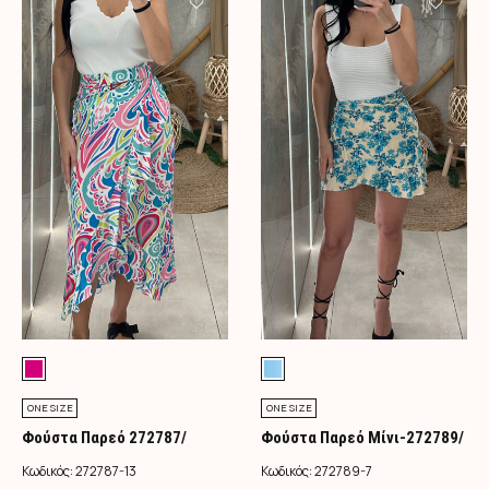
ONE SIZE
ONE SIZE
Φούστα Παρεό 272787/
Φούστα Παρεό Μίνι-272789/
Φούξια
Τιρκουάζ
Κωδικός:
272787-13
Κωδικός:
272789-7