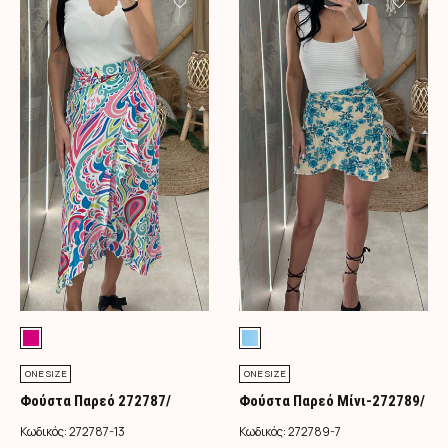
ONE SIZE
ONE SIZE
Φούστα Παρεό 272787/
Φούστα Παρεό Μίνι-272789/
Φούξια
Τιρκουάζ
Κωδικός:
272787-13
Κωδικός:
272789-7