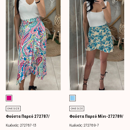
ONE SIZE
ONE SIZE
Φούστα Παρεό 272787/
Φούστα Παρεό Μίνι-272789/
Φούξια
Τιρκουάζ
Κωδικός:
272787-13
Κωδικός:
272789-7