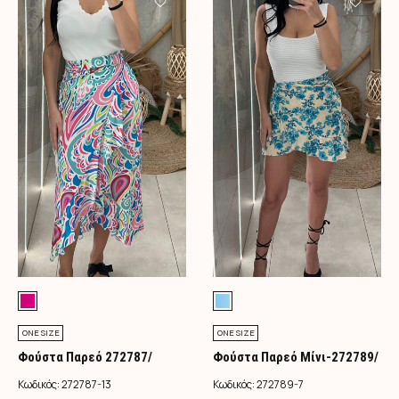
ONE SIZE
ONE SIZE
Φούστα Παρεό 272787/
Φούστα Παρεό Μίνι-272789/
Φούξια
Τιρκουάζ
Κωδικός:
272787-13
Κωδικός:
272789-7