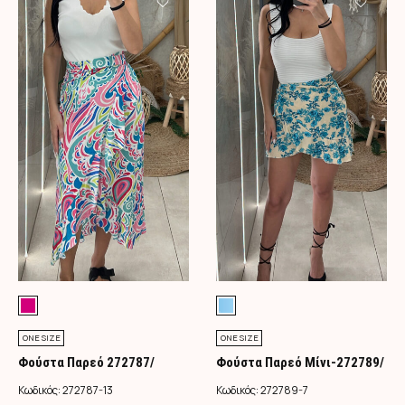
ONE SIZE
ONE SIZE
Φούστα Παρεό 272787/
Φούστα Παρεό Μίνι-272789/
Φούξια
Τιρκουάζ
Κωδικός:
272787-13
Κωδικός:
272789-7