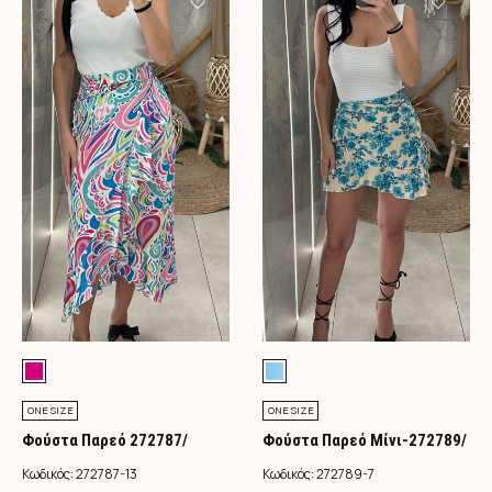
ONE SIZE
ONE SIZE
Φούστα Παρεό 272787/
Φούστα Παρεό Μίνι-272789/
Φούξια
Τιρκουάζ
Κωδικός:
272787-13
Κωδικός:
272789-7