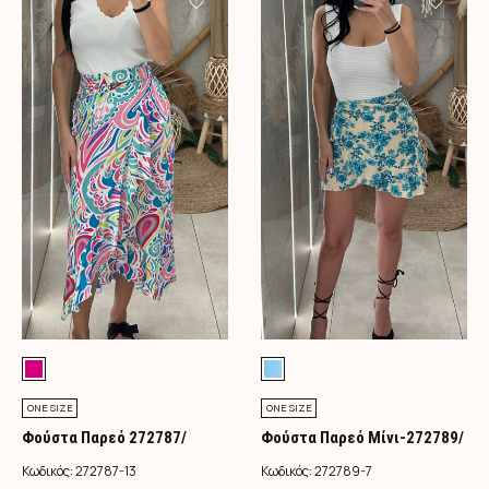
ONE SIZE
ONE SIZE
Φούστα Παρεό 272787/
Φούστα Παρεό Μίνι-272789/
Φούξια
Τιρκουάζ
Κωδικός:
272787-13
Κωδικός:
272789-7