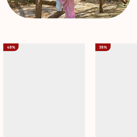
48%
38%