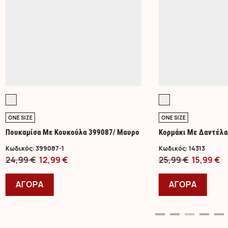
ONE SIZE
ONE SIZE
Πουκαμίσα Με Κουκούλα 399087/ Μαυρο
Κορμάκι Με Δαντέλα
Κωδικός:
399087-1
Κωδικός:
14313
Original
Η
Original
Η
24,99
€
12,99
€
25,99
€
15,99
€
price
Αυτό
τρέχουσα
price
Αυτό
τ
was:
το
τιμή
was:
το
τ
ΑΓΟΡΑ
ΑΓΟΡΑ
24,99 €.
προϊόν
είναι:
25,99 €.
προϊ
εί
έχει
12,99 €.
έχει
15
πολλαπλές
πολλ