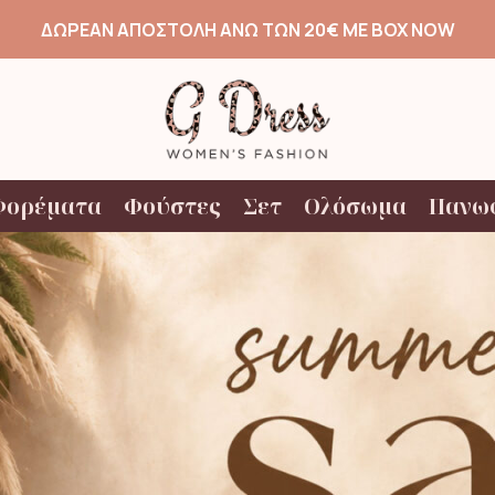
ΔΩΡΕΑΝ ΑΠΟΣΤΟΛΗ ΑΝΩ ΤΩΝ 20€ ΜΕ BOX NOW
Φορέματα
Φούστες
Σετ
Ολόσωμα
Πανω