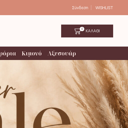
Σύνδεση
WISHLIST
0
ΚΑΛΑΘΙ
φόρια
Κιμονό
Αξεσουάρ