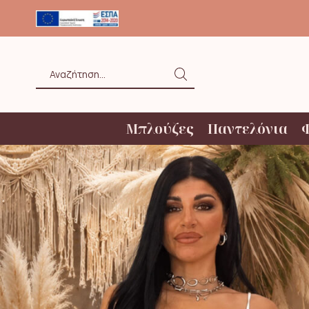
ΟΛΗ ΑΝΩ ΤΩΝ 20€ ΜΕ BOX NOW
Search
input
Μπλούζες
Παντελόνια