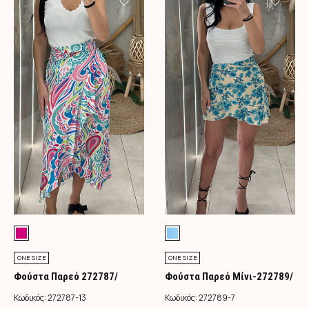
ONE SIZE
ONE SIZE
Φούστα Παρεό 272787/
Φούστα Παρεό Μίνι-272789/
Φούξια
Τιρκουάζ
Κωδικός:
272787-13
Κωδικός:
272789-7