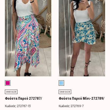
ONE SIZE
ONE SIZE
Φούστα Παρεό 272787/
Φούστα Παρεό Μίνι-272789/
Φούξια
Τιρκουάζ
Κωδικός:
272787-13
Κωδικός:
272789-7