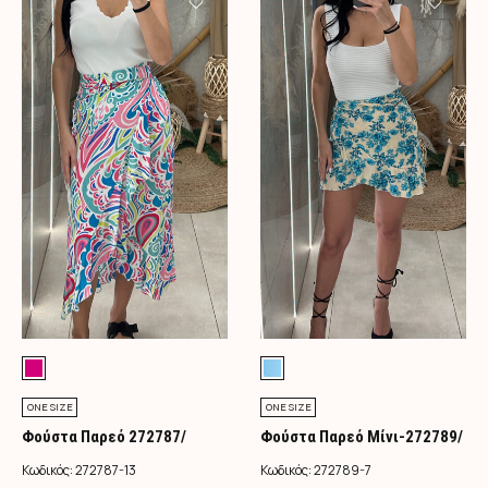
ONE SIZE
ONE SIZE
Φούστα Παρεό 272787/
Φούστα Παρεό Μίνι-272789/
Φούξια
Τιρκουάζ
Κωδικός:
272787-13
Κωδικός:
272789-7