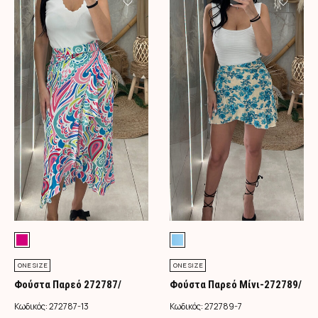
ONE SIZE
ONE SIZE
Φούστα Παρεό 272787/
Φούστα Παρεό Μίνι-272789/
Φούξια
Τιρκουάζ
Κωδικός:
272787-13
Κωδικός:
272789-7