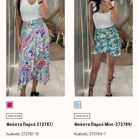
ONE SIZE
ONE SIZE
Φούστα Παρεό 272787/
Φούστα Παρεό Μίνι-272789/
Φούξια
Τιρκουάζ
Κωδικός:
272787-13
Κωδικός:
272789-7