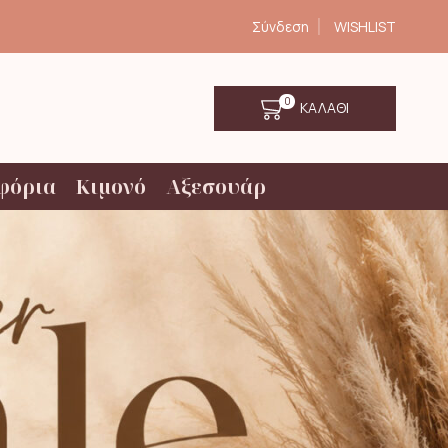
Σύνδεση
WISHLIST
0
ΚΑΛΑΘΙ
φόρια
Κιμονό
Αξεσουάρ