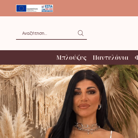
ΟΛΗ ΑΝΩ ΤΩΝ 20€ ΜΕ BOX NOW
Search
input
Μπλούζες
Παντελόνια