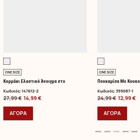
ONE SIZE
ONE SIZE
Κορμάκι Ελαστικό Άνοιγμα στο
Πουκαμίσα Με Κουκο
Στήθος/Lime
Κωδικός:
147612-2
Κωδικός:
399087-1
Original
Η
Original
Η
27,99
€
14,99
€
24,99
€
12,99
€
price
Αυτό
τρέχουσα
price
Αυτό
τ
was:
το
τιμή
was:
το
τ
ΑΓΟΡΑ
ΑΓΟΡΑ
27,99 €.
προϊόν
είναι:
24,99 €.
προϊ
ε
έχει
14,99 €.
έχει
1
πολλαπλές
πολλ