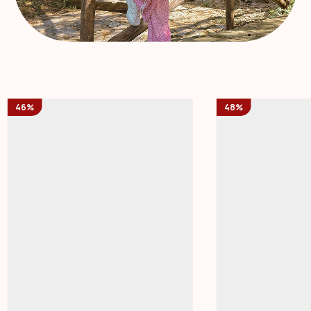
46%
48%