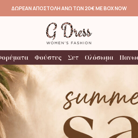
ΔΩΡΕΑΝ ΑΠΟΣΤΟΛΗ ΑΝΩ ΤΩΝ 20€ ΜΕ BOX NOW
Φορέματα
Φούστες
Σετ
Ολόσωμα
Πανω