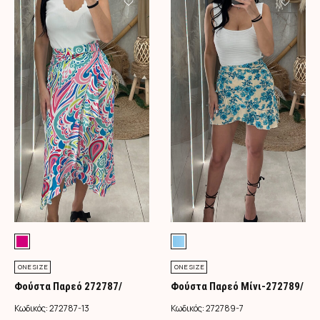
ONE SIZE
ONE SIZE
Φούστα Παρεό 272787/
Φούστα Παρεό Μίνι-272789/
Φούξια
Τιρκουάζ
Κωδικός:
272787-13
Κωδικός:
272789-7