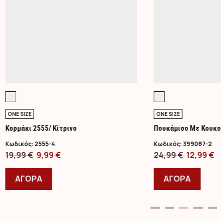
ONE SIZE
ONE SIZE
Κορμάκι 2555/ Κίτρινο
Πουκάμισο Με Κουκο
Κωδικός:
2555-4
Κωδικός:
399087-2
Original
Η
Original
Η
19,99
€
9,99
€
24,99
€
12,99
€
price
Αυτό
τρέχουσα
price
Αυτό
τ
was:
το
τιμή
was:
το
τ
ΑΓΟΡΑ
ΑΓΟΡΑ
19,99 €.
προϊόν
είναι:
24,99 €.
προϊ
ε
έχει
9,99 €.
έχει
1
πολλαπλές
πολλ