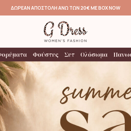
ΔΩΡΕΑΝ ΑΠΟΣΤΟΛΗ ΑΝΩ ΤΩΝ 20€ ΜΕ BOX NOW
Φορέματα
Φούστες
Σετ
Ολόσωμα
Πανω