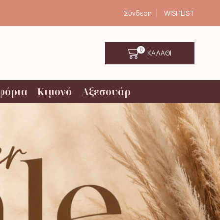
Σύνδεση
WISHLIST
0
ΚΑΛΑΘΙ
φόρια
Κιμονό
Αξεσουάρ