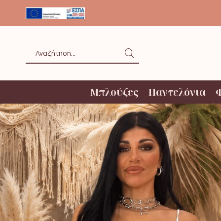
ΟΛΗ ΑΝΩ ΤΩΝ 20€ ΜΕ BOX NOW
Search
input
Μπλούζες
Παντελόνια