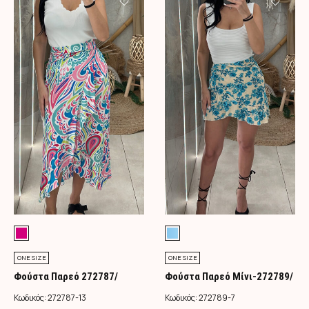
ONE SIZE
ONE SIZE
Φούστα Παρεό 272787/
Φούστα Παρεό Μίνι-272789/
Φούξια
Τιρκουάζ
Κωδικός:
272787-13
Κωδικός:
272789-7