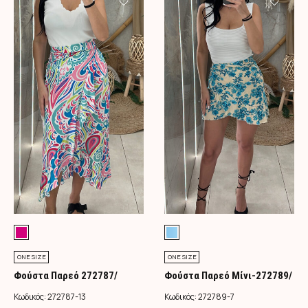
ONE SIZE
ONE SIZE
Φούστα Παρεό 272787/
Φούστα Παρεό Μίνι-272789/
Φούξια
Τιρκουάζ
Κωδικός:
272787-13
Κωδικός:
272789-7