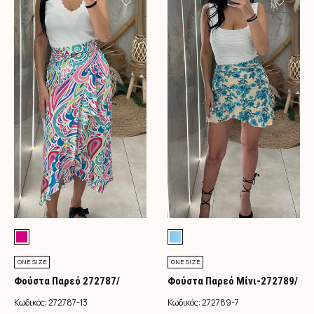
ONE SIZE
ONE SIZE
Φούστα Παρεό 272787/
Φούστα Παρεό Μίνι-272789/
Φούξια
Τιρκουάζ
Κωδικός:
272787-13
Κωδικός:
272789-7