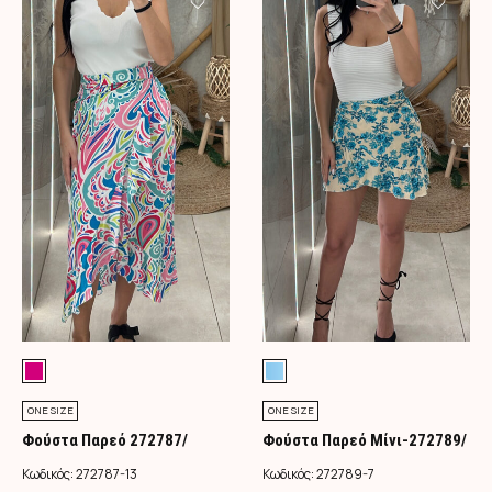
ONE SIZE
ONE SIZE
Φούστα Παρεό 272787/
Φούστα Παρεό Μίνι-272789/
Φούξια
Τιρκουάζ
Κωδικός:
272787-13
Κωδικός:
272789-7