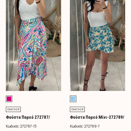
ONE SIZE
ONE SIZE
Φούστα Παρεό 272787/
Φούστα Παρεό Μίνι-272789/
Φούξια
Τιρκουάζ
Κωδικός:
272787-13
Κωδικός:
272789-7