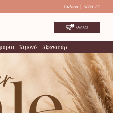
Σύνδεση
WISHLIST
0
ΚΑΛΑΘΙ
φόρια
Κιμονό
Αξεσουάρ