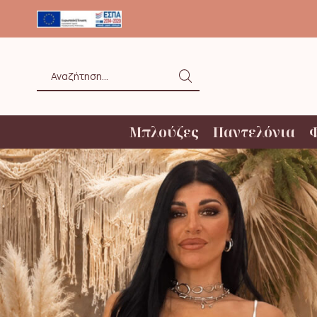
ΟΛΗ ΑΝΩ ΤΩΝ 20€ ΜΕ BOX NOW
Search
input
Μπλούζες
Παντελόνια