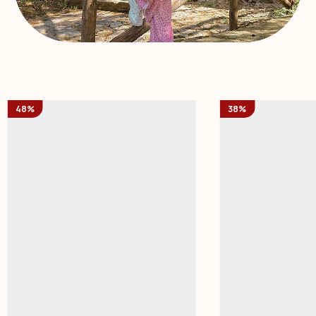
48%
38%