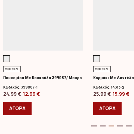
ONE SIZE
ONE SIZE
Πουκαμίσα Με Κουκούλα 399087/ Μαυρο
Κορμάκι Με Δαντέλ
Κωδικός:
399087-1
Κωδικός:
14313-2
Original
Η
Original
Η
24,99
€
12,99
€
25,99
€
15,99
€
price
Αυτό
τρέχουσα
price
Αυτό
τ
was:
το
τιμή
was:
το
τ
ΑΓΟΡΑ
ΑΓΟΡΑ
24,99 €.
προϊόν
είναι:
25,99 €.
προϊ
εί
έχει
12,99 €.
έχει
15
πολλαπλές
πολλ