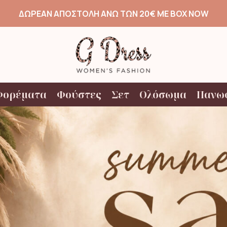
ΔΩΡΕΑΝ ΑΠΟΣΤΟΛΗ ΑΝΩ ΤΩΝ 20€ ΜΕ BOX NOW
Φορέματα
Φούστες
Σετ
Ολόσωμα
Πανω