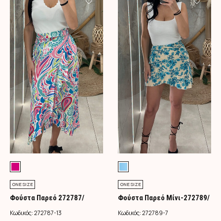
ONE SIZE
ONE SIZE
Φούστα Παρεό 272787/
Φούστα Παρεό Μίνι-272789/
Φούξια
Τιρκουάζ
Κωδικός:
272787-13
Κωδικός:
272789-7